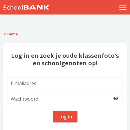
Nostalgische verhalen
Log in
Home
Meld je gratis aan
Help
Log in en zoek je oude klassenfoto's
en schoolgenoten op!
Log in