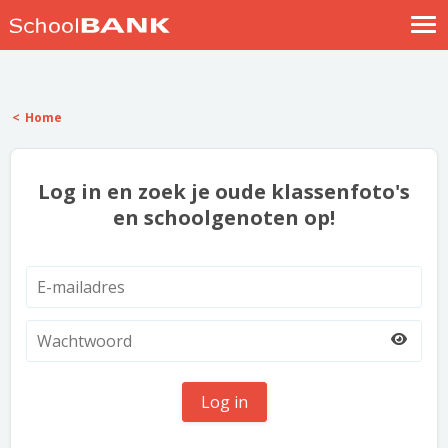
Nostalgische verhalen
Log in
Home
Meld je gratis aan
Help
Log in en zoek je oude klassenfoto's
en schoolgenoten op!
Log in