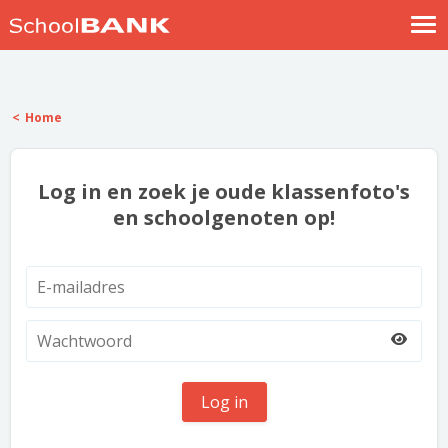
Nostalgische verhalen
Log in
Home
Meld je gratis aan
Help
Log in en zoek je oude klassenfoto's
en schoolgenoten op!
Log in