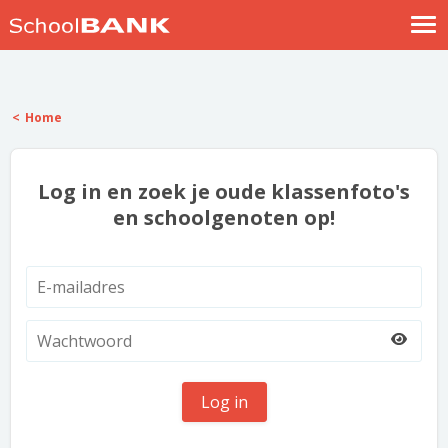
Nostalgische verhalen
Log in
Home
Meld je gratis aan
Help
Log in en zoek je oude klassenfoto's
en schoolgenoten op!
Log in