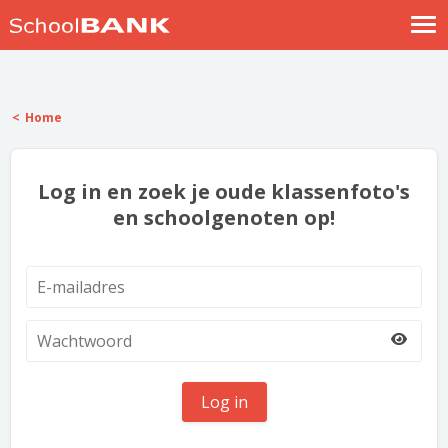
Nostalgische verhalen
Log in
Home
Meld je gratis aan
Help
Log in en zoek je oude klassenfoto's
en schoolgenoten op!
Log in