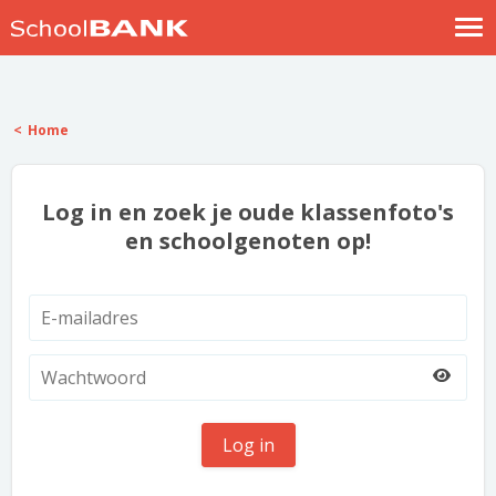
Nostalgische verhalen
Log in
Home
Meld je gratis aan
Help
Log in en zoek je oude klassenfoto's
en schoolgenoten op!
Log in