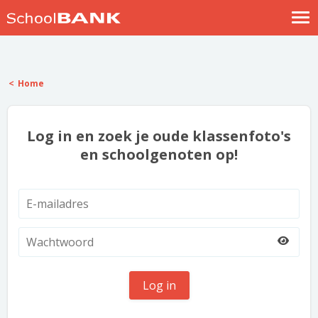
Nostalgische verhalen
Log in
Home
Meld je gratis aan
Help
Log in en zoek je oude klassenfoto's
en schoolgenoten op!
Log in