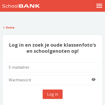
Nostalgische verhalen
Log in
Home
Meld je gratis aan
Help
Log in en zoek je oude klassenfoto's
en schoolgenoten op!
Log in