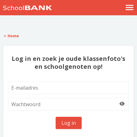
Nostalgische verhalen
Log in
Home
Meld je gratis aan
Help
Log in en zoek je oude klassenfoto's
en schoolgenoten op!
Log in