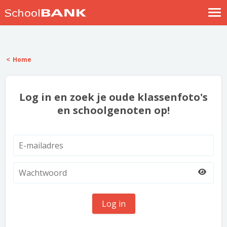
Nostalgische verhalen
Log in
Home
Meld je gratis aan
Help
Log in en zoek je oude klassenfoto's
en schoolgenoten op!
Log in