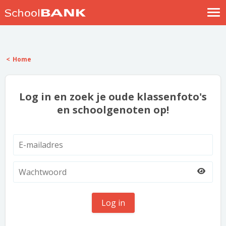
Nostalgische verhalen
Log in
Home
Meld je gratis aan
Help
Log in en zoek je oude klassenfoto's
en schoolgenoten op!
Log in