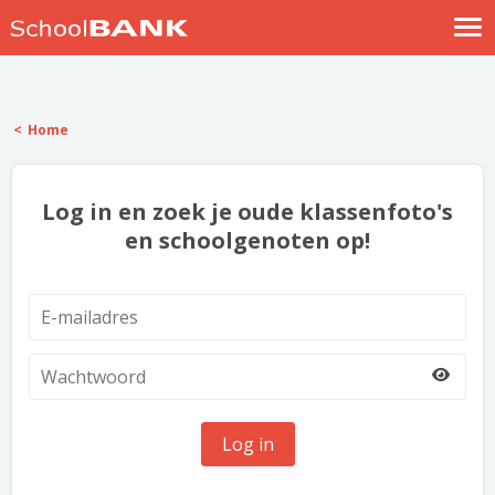
Nostalgische verhalen
Log in
Home
Meld je gratis aan
Help
Log in en zoek je oude klassenfoto's
en schoolgenoten op!
Log in