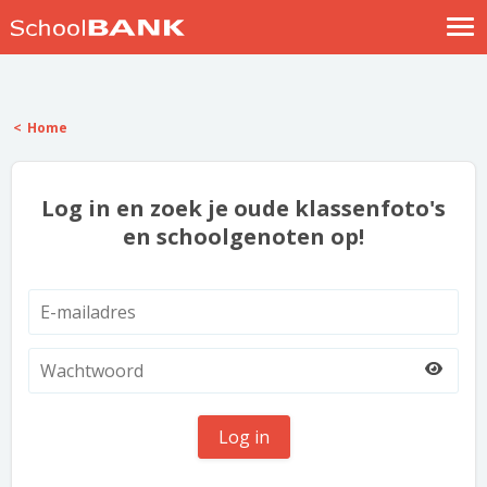
Nostalgische verhalen
Log in
Home
Meld je gratis aan
Help
Log in en zoek je oude klassenfoto's
en schoolgenoten op!
Log in