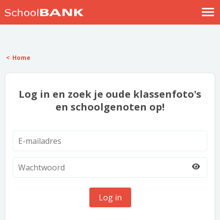
Nostalgische verhalen
Log in
Home
Meld je gratis aan
Help
Log in en zoek je oude klassenfoto's
en schoolgenoten op!
Log in