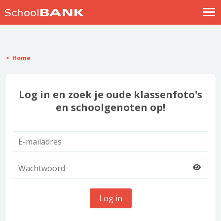
Nostalgische verhalen
Log in
Home
Meld je gratis aan
Help
Log in en zoek je oude klassenfoto's
en schoolgenoten op!
Log in