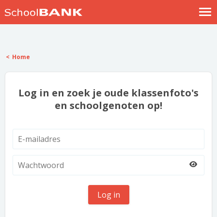
Nostalgische verhalen
Log in
Home
Meld je gratis aan
Help
Log in en zoek je oude klassenfoto's
en schoolgenoten op!
Log in