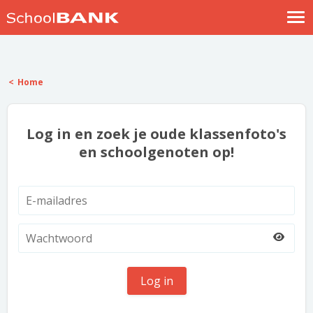
Nostalgische verhalen
Log in
Home
Meld je gratis aan
Help
Log in en zoek je oude klassenfoto's
en schoolgenoten op!
Log in