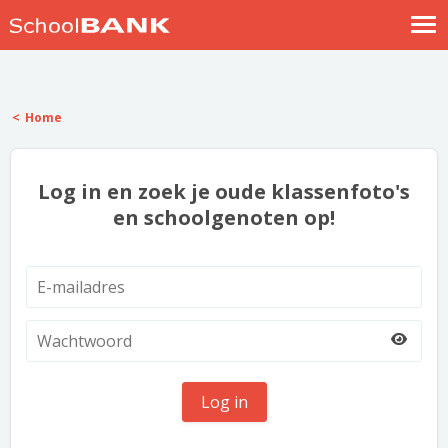
Nostalgische verhalen
Log in
Home
Meld je gratis aan
Help
Log in en zoek je oude klassenfoto's
en schoolgenoten op!
Log in