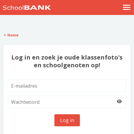
Nostalgische verhalen
Log in
Home
Meld je gratis aan
Help
Log in en zoek je oude klassenfoto's
en schoolgenoten op!
Log in