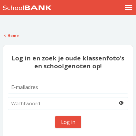
Nostalgische verhalen
Log in
Home
Meld je gratis aan
Help
Log in en zoek je oude klassenfoto's
en schoolgenoten op!
Log in