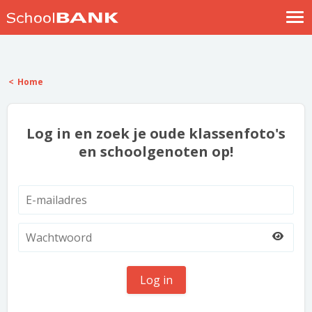
Nostalgische verhalen
Log in
Home
Meld je gratis aan
Help
Log in en zoek je oude klassenfoto's
en schoolgenoten op!
Log in