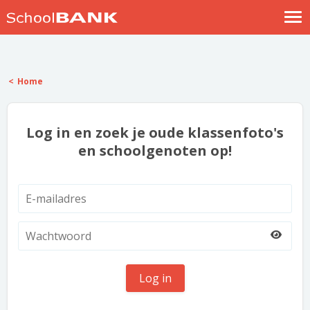
Nostalgische verhalen
Log in
Home
Meld je gratis aan
Help
Log in en zoek je oude klassenfoto's
en schoolgenoten op!
Log in