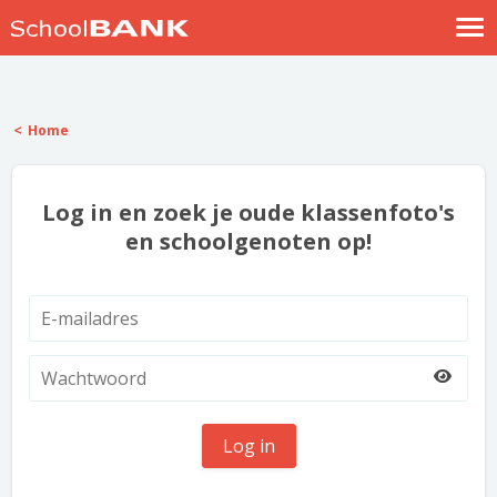
Nostalgische verhalen
Log in
Home
Meld je gratis aan
Help
Log in en zoek je oude klassenfoto's
en schoolgenoten op!
Log in