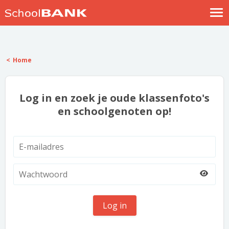
Nostalgische verhalen
Log in
Home
Meld je gratis aan
Help
Log in en zoek je oude klassenfoto's
en schoolgenoten op!
Log in