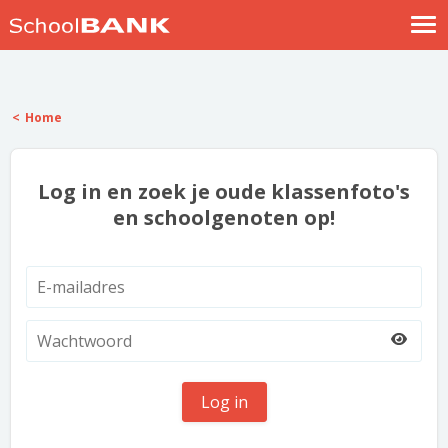
Nostalgische verhalen
Log in
Home
Meld je gratis aan
Help
Log in en zoek je oude klassenfoto's
en schoolgenoten op!
Log in