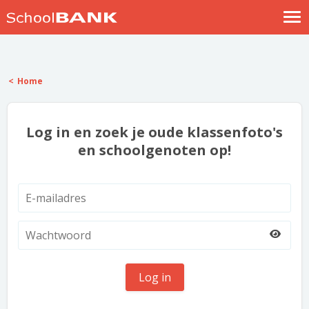
Nostalgische verhalen
Log in
Home
Meld je gratis aan
Help
Log in en zoek je oude klassenfoto's
en schoolgenoten op!
Log in