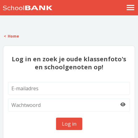
Nostalgische verhalen
Log in
Home
Meld je gratis aan
Help
Log in en zoek je oude klassenfoto's
en schoolgenoten op!
Log in