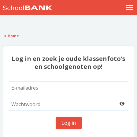
Nostalgische verhalen
Log in
Home
Meld je gratis aan
Help
Log in en zoek je oude klassenfoto's
en schoolgenoten op!
Log in