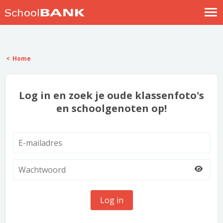
Nostalgische verhalen
Log in
Home
Meld je gratis aan
Help
Log in en zoek je oude klassenfoto's
en schoolgenoten op!
Log in