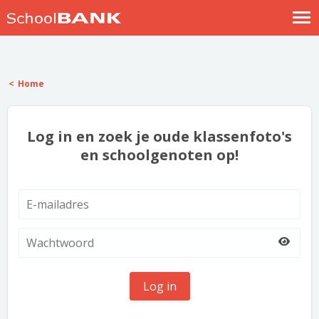
Nostalgische verhalen
Log in
Home
Meld je gratis aan
Help
Log in en zoek je oude klassenfoto's
en schoolgenoten op!
Log in