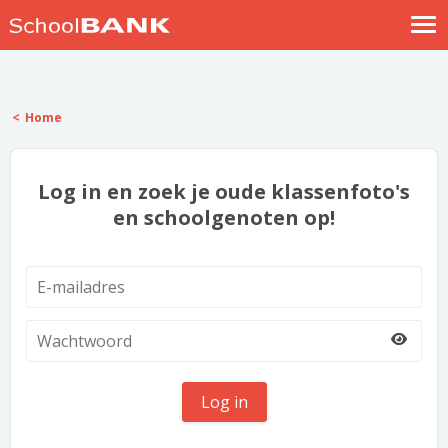
Nostalgische verhalen
Log in
Home
Meld je gratis aan
Help
Log in en zoek je oude klassenfoto's
en schoolgenoten op!
Log in