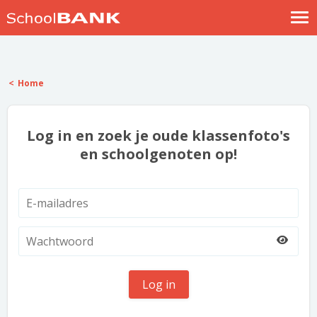
Nostalgische verhalen
Log in
Home
Meld je gratis aan
Help
Log in en zoek je oude klassenfoto's
en schoolgenoten op!
Log in