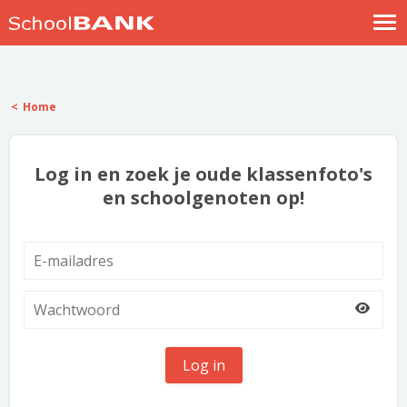
Nostalgische verhalen
Log in
Home
Meld je gratis aan
Help
Log in en zoek je oude klassenfoto's
en schoolgenoten op!
Log in