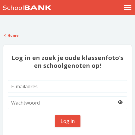
Nostalgische verhalen
Log in
Home
Meld je gratis aan
Help
Log in en zoek je oude klassenfoto's
en schoolgenoten op!
Log in