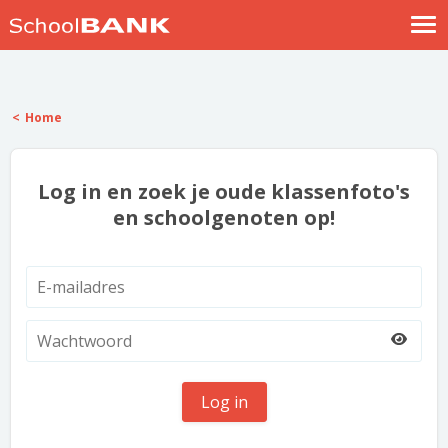
Nostalgische verhalen
Log in
Home
Meld je gratis aan
Help
Log in en zoek je oude klassenfoto's
en schoolgenoten op!
Log in