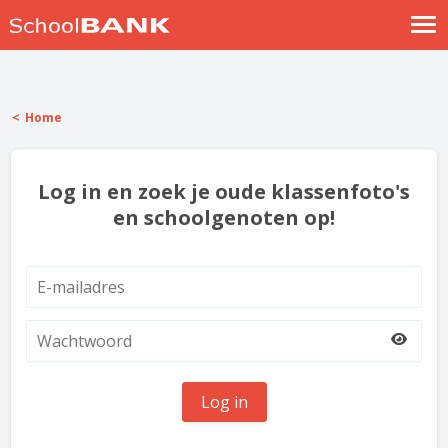
Nostalgische verhalen
Log in
Home
Meld je gratis aan
Help
Log in en zoek je oude klassenfoto's
en schoolgenoten op!
Log in