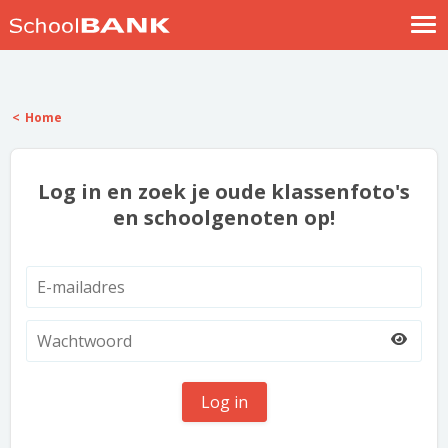
Nostalgische verhalen
Log in
Home
Meld je gratis aan
Help
Log in en zoek je oude klassenfoto's
en schoolgenoten op!
Log in