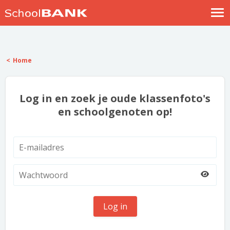
Nostalgische verhalen
Log in
Home
Meld je gratis aan
Help
Log in en zoek je oude klassenfoto's
en schoolgenoten op!
Log in