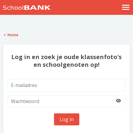
Nostalgische verhalen
Log in
Home
Meld je gratis aan
Help
Log in en zoek je oude klassenfoto's
en schoolgenoten op!
Log in