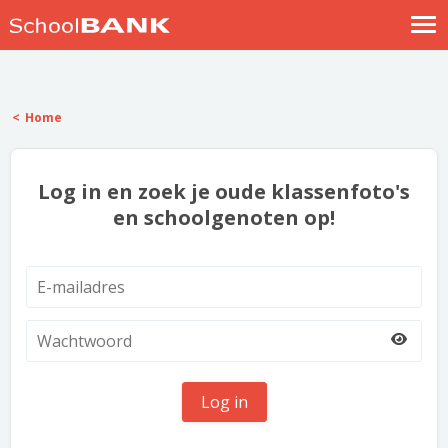
Nostalgische verhalen
Log in
Home
Meld je gratis aan
Help
Log in en zoek je oude klassenfoto's
en schoolgenoten op!
Log in