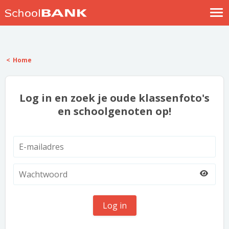
Nostalgische verhalen
Log in
Home
Meld je gratis aan
Help
Log in en zoek je oude klassenfoto's
en schoolgenoten op!
Log in