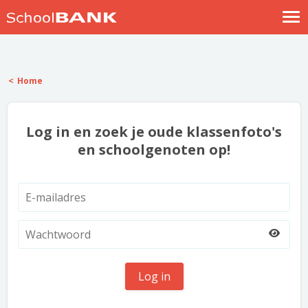
Nostalgische verhalen
Log in
Home
Meld je gratis aan
Help
Log in en zoek je oude klassenfoto's
en schoolgenoten op!
Log in