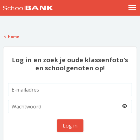
Nostalgische verhalen
Log in
Home
Meld je gratis aan
Help
Log in en zoek je oude klassenfoto's
en schoolgenoten op!
Log in