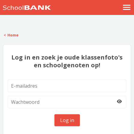
Nostalgische verhalen
Log in
Home
Meld je gratis aan
Help
Log in en zoek je oude klassenfoto's
en schoolgenoten op!
Log in