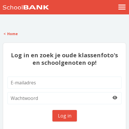
Nostalgische verhalen
Log in
Home
Meld je gratis aan
Help
Log in en zoek je oude klassenfoto's
en schoolgenoten op!
Log in