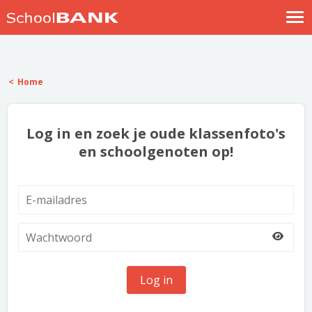
Nostalgische verhalen
Log in
Home
Meld je gratis aan
Help
Log in en zoek je oude klassenfoto's
en schoolgenoten op!
Log in