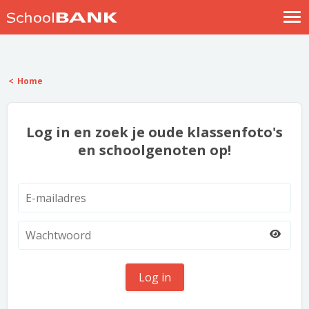
Nostalgische verhalen
Log in
Home
Meld je gratis aan
Help
Log in en zoek je oude klassenfoto's
en schoolgenoten op!
Log in