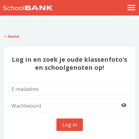
Nostalgische verhalen
Log in
Home
Meld je gratis aan
Help
Log in en zoek je oude klassenfoto's
en schoolgenoten op!
Log in