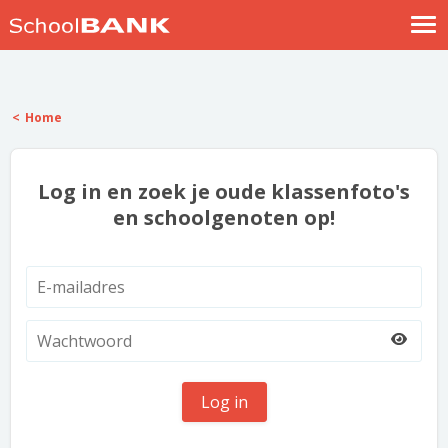
Nostalgische verhalen
Log in
Home
Meld je gratis aan
Help
Log in en zoek je oude klassenfoto's
en schoolgenoten op!
Log in