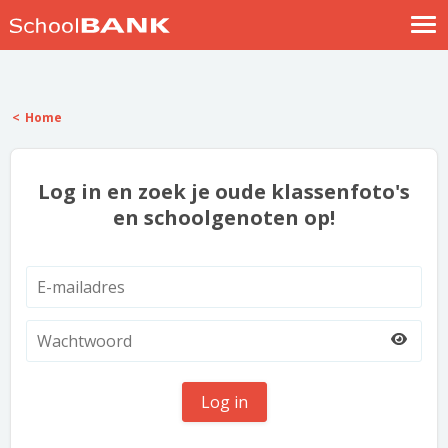
Nostalgische verhalen
Log in
Home
Meld je gratis aan
Help
Log in en zoek je oude klassenfoto's
en schoolgenoten op!
Log in